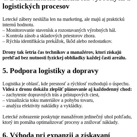
logistických procesov
Letecké zábery neslúžia len na marketing, ale majú aj praktickú
internú hodnotu.
– Monitorovanie stavenísk a rozostavaných výrobných hál.
– Kontrola zásob a skladových priestorov zhora.
– Rýchla identifikácia prekážok, škôd alebo nedostatkov.
Drony tak šetria čas technikov a manažérov, ktorí získajú
prehľad bez nutnosti fyzickej obhliadky každej časti areálu.
5. Podpora logistiky a dopravy
Logistika je oblasť, kde presnosť a rýchlosť rozhodujú o úspechu.
Videá z dronu dokážu zlepšiť plánovanie aj každodenný chod:
– zachytenie dopravných trás a prístupových ciest,
– vizualizácia toku materiálov a pohybu tovaru,
– analýza efektivity nakládky a vykládky.
Letecké zobrazenie poskytuje manažérom jedinečný uhol pohľadu,
ktorý im pomáha optimalizovať procesy a znižovať náklady.
6. Výhoda pri expanzii a získavaní