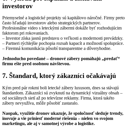
investorov
Priemyselné a logistické projekty sú kapitálovo náročné. Firmy preto
často hľadajú investorov alebo strategických partnerov.
Profesionálne video s leteckými zábermi dokáže byť rozhodujúcim
faktorom pri rokovaniach.
– Investor získa jasnú predstavu o veľkosti a modernosti prevádzky.
– Partneri rýchlejšie pochopia rozsah kapacít a možností spolupráce.
– Firemná komunikácia pôsobí transparentne a dôveryhodne.
Jednoducho povedané – dronové zábery pomáhajú „predať“
firmu ešte pred osobnou návštevou.
7. Štandard, ktorý zákazníci očakávajú
Kým pred pár rokmi boli letecké zábery luxusom, dnes sa stávajú
štandardom. Zákazníci sú zvyknutí na dynamický vizuálny obsah –
od sociálnych sietí až po televízne reklamy. Firma, ktorá takéto
zábery nevyužíva, môže pôsobiť zastaralo.
Naopak, využitie dronov ukazuje, že spoločnosť sleduje trendy,
inovuje a vie priniesť moderné riešenia – nielen vo svojom
marketingu, ale aj v samotnej výrobe a logistike.