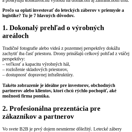
a poskytujú konkurenčnú výhodu na domácom aj zahraničnom trhu.
Prečo sa oplatí investovať do leteckých záberov v priemysle a
logistike? Tu je 7 hlavných dôvodov.
1. Dokonalý prehľad o výrobných
areáloch
Tradičné fotografie alebo videá z pozemnej perspektívy dokážu
zachytiť iba časť priestoru. Drony prinášajú celkový pohľad z vtáčej
perspektívy:
– veľkosť a kapacitu výrobných hál,
– rozloženie skladových priestorov,
– dostupnosť dopravnej infraštruktúry.
Takéto zobrazenie je ideálne pre investorov, obchodných
partnerov alebo klientov, ktorí chcú rýchlo pochopiť, aké
možnosti firma ponúka.
2. Profesionálna prezentácia pre
zákazníkov a partnerov
Vo svete B2B je prvý dojem nesmierne dôležitý. Letecké zábery