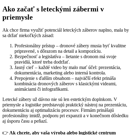
Ako začať s leteckými zábermi v
priemysle
Ak chce firma využiť potenciál leteckých záberov naplno, mala by
sa držať niekoľkých zásad:
Profesionálny prístup – dronové zábery musia byť kvalitne
pripravené, s dôrazom na detail a kompozíciu.
Bezpečnosť a legislatíva – lietanie s dronom má svoje
pravidlá, ktoré treba dodržať.
Jasný cieľ – každé video by malo mať účel: prezentácia,
dokumentácia, marketing alebo interná kontrola.
Prepojenie s ďalším obsahom – najväčší efekt prináša
kombinácia dronových záberov s klasickými videami,
animáciami či infografikami.
Letecké zábery už dávno nie sú len estetickým doplnkom. V
priemysle a logistike predstavujú praktický nástroj na prezentáciu,
dokumentáciu aj optimalizáciu procesov. Firmám prinášajú
profesionálny imidž, podporu pri expanzii a v konečnom dôsledku
aj úsporu času a peňazí.
👉
Ak chcete, aby vaša výroba alebo logistické centrum