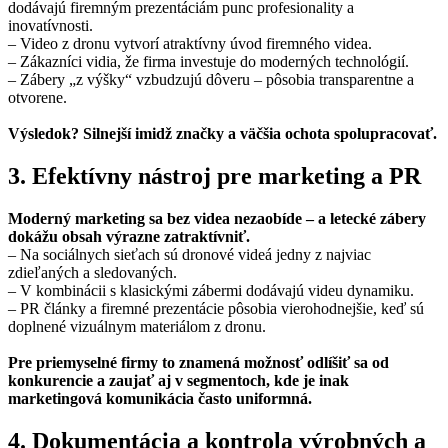
dodávajú firemným prezentáciám punc profesionality a
inovatívnosti.
– Video z dronu vytvorí atraktívny úvod firemného videa.
– Zákazníci vidia, že firma investuje do moderných technológií.
– Zábery „z výšky“ vzbudzujú dôveru – pôsobia transparentne a
otvorene.
Výsledok? Silnejší imidž značky a väčšia ochota spolupracovať.
3. Efektívny nástroj pre marketing a PR
Moderný marketing sa bez videa nezaobíde – a letecké zábery
dokážu obsah výrazne zatraktívniť.
– Na sociálnych sieťach sú dronové videá jedny z najviac
zdieľaných a sledovaných.
– V kombinácii s klasickými zábermi dodávajú videu dynamiku.
– PR články a firemné prezentácie pôsobia vierohodnejšie, keď sú
doplnené vizuálnym materiálom z dronu.
Pre priemyselné firmy to znamená možnosť odlíšiť sa od
konkurencie a zaujať aj v segmentoch, kde je inak
marketingová komunikácia často uniformná.
4. Dokumentácia a kontrola výrobných a