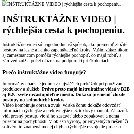
INŠTRUKTÁŽNE VIDEO |
rýchlejšia cesta k pochopeniu.
Inštruktážne videá sú najjednoduchší spôsob, ako premeniť zložité
postupy na jasné a ľahko zapamätateľné kroky. Vašim zákazníkom
aj zamestnancom pomôžu rýchlejšie pochopiť, čo majú robiť, a
zároveň znížia počet otázok na podporu či pri školeniach.
Prečo inštruktážne video funguje?
Informačný chaos je jednou z najväčších prekážok pri používaní
produktov a služieb.
Práve preto majú inštruktážne videá v B2B
aj B2C svete nezastupiteľné miesto. Dokážu premeniť zložité
postupy na jednoduché kroky.
Video kombinuje obraz a zvuk, vďaka čomu dokáže odovzdať
informáciu rýchlejšie a efektívnejšie než textový manuál. Zákazník
vidí presný postup, vie si ho zastaviť alebo zopakovať a nemá
priestor na pochybnosti. V oblasti výroby, priemyselných riešení či
softvéru to znamená menej chýb a rýchlejšie osvojenie procesu.